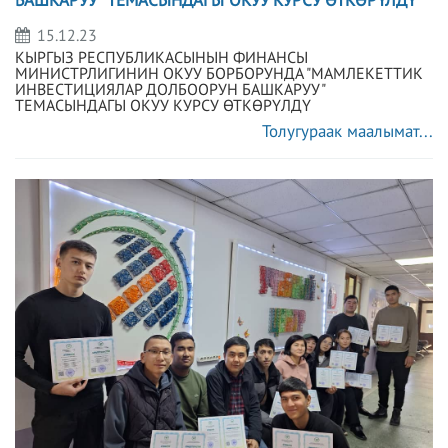
БАШКАРУУ" ТЕМАСЫНДАГЫ ОКУУ КУРСУ ӨТКӨРҮЛДҮ
15.12.23
КЫРГЫЗ РЕСПУБЛИКАСЫНЫН ФИНАНСЫ
МИНИСТРЛИГИНИН ОКУУ БОРБОРУНДА "МАМЛЕКЕТТИК
ИНВЕСТИЦИЯЛАР ДОЛБООРУН БАШКАРУУ"
ТЕМАСЫНДАГЫ ОКУУ КУРСУ ӨТКӨРҮЛДҮ
Толугураак маалымат...