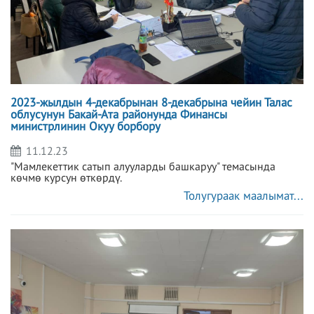
2023-жылдын 4-декабрынан 8-декабрына чейин Талас
облусунун Бакай-Ата районунда Финансы
министрлинин Окуу борбору
11.12.23
"Мамлекеттик сатып алууларды башкаруу" темасында
көчмө курсун өткөрдү.
Толугураак маалымат...