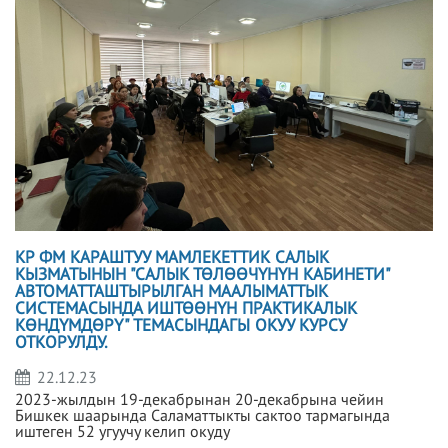
КР ФМ КАРАШТУУ МАМЛЕКЕТТИК САЛЫК
КЫЗМАТЫНЫН "САЛЫК ТӨЛӨӨЧҮНҮН КАБИНЕТИ"
АВТОМАТТАШТЫРЫЛГАН МААЛЫМАТТЫК
СИСТЕМАСЫНДА ИШТӨӨНҮН ПРАКТИКАЛЫК
КӨНДҮМДӨРҮ" ТЕМАСЫНДАГЫ ОКУУ КУРСУ
ОТКОРУЛДУ.
22.12.23
2023-жылдын 19-декабрынан 20-декабрына чейин
Бишкек шаарында Саламаттыкты сактоо тармагында
иштеген 52 угуучу келип окуду