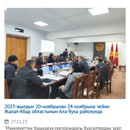
2023-жылдын 20-ноябрынан 24-ноябрына чейин
Жалал-Абад областынын Ала-Бука районунда
27.11.23
“Мамлекеттик башкаруу секторундагы бухгалтердик эсеп