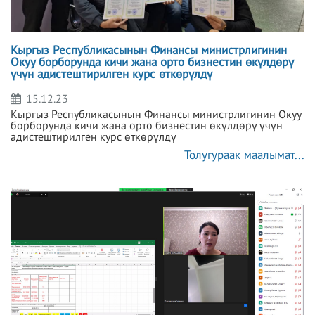
Кыргыз Республикасынын Финансы министрлигинин
Окуу борборунда кичи жана орто бизнестин өкүлдөрү
үчүн адистештирилген курс өткөрүлдү
15.12.23
Кыргыз Республикасынын Финансы министрлигинин Окуу
борборунда кичи жана орто бизнестин өкүлдөрү үчүн
адистештирилген курс өткөрүлдү
Толугураак маалымат...