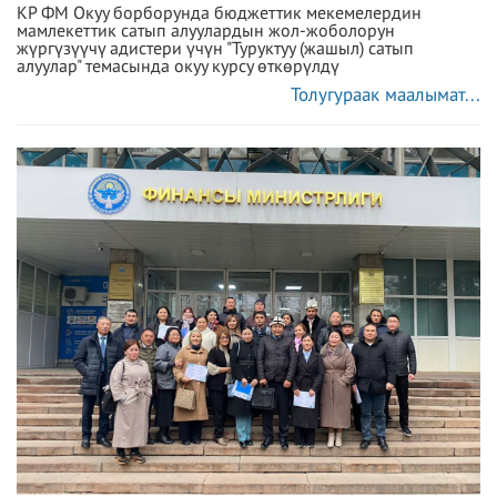
КР ФМ Окуу борборунда бюджеттик мекемелердин
мамлекеттик сатып алуулардын жол-жоболорун
жүргүзүүчү адистери үчүн "Туруктуу (жашыл) сатып
алуулар" темасында окуу курсу өткөрүлдү
Толугураак маалымат...