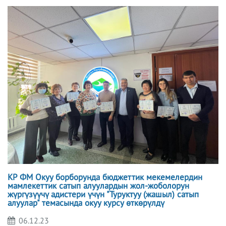
КР ФМ Окуу борборунда бюджеттик мекемелердин
мамлекеттик сатып алуулардын жол-жоболорун
жүргүзүүчү адистери үчүн "Туруктуу (жашыл) сатып
алуулар" темасында окуу курсу өткөрүлдү
06.12.23