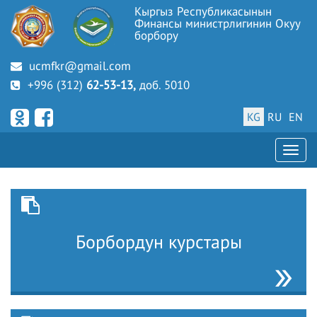
Кыргыз Республикасынын
Финансы министрлигинин Окуу
борбору
ucmfkr@gmail.com
+996 (312)
62-53-13,
доб. 5010
KG
RU
EN
Борбордун курстары