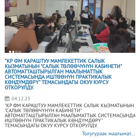
"КР ФМ КАРАШТУУ МАМЛЕКЕТТИК САЛЫК
КЫЗМАТЫНЫН "САЛЫК ТӨЛӨӨЧҮНҮН КАБИНЕТИ"
АВТОМАТТАШТЫРЫЛГАН МААЛЫМАТТЫК
СИСТЕМАСЫНДА ИШТӨӨНҮН ПРАКТИКАЛЫК
КӨНДҮМДӨРҮ" ТЕМАСЫНДАГЫ ОКУУ КУРСУ
ОТКОРУЛДУ.
04.12.23
"КР ФМ КАРАШТУУ МАМЛЕКЕТТИК САЛЫК КЫЗМАТЫНЫН
"САЛЫК ТӨЛӨӨЧҮНҮН КАБИНЕТИ"
АВТОМАТТАШТЫРЫЛГАН МААЛЫМАТТЫК СИСТЕМАСЫНДА
ИШТӨӨНҮН ПРАКТИКАЛЫК КӨНДҮМДӨРҮ"
ТЕМАСЫНДАГЫ ОКУУ КУРСУ ОТКОРУЛДУ.
Толугураак маалымат...