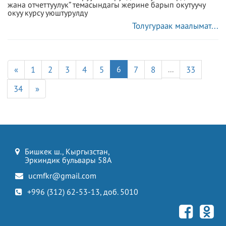
жана отчеттуулук” темасындагы жерине барып окутуучу
окуу курсу уюштурулду
Толугураак маалымат...
«
1
2
3
4
5
6
7
8
...
33
34
»
Бишкек ш., Кыргызстан,
Эркиндик бульвары 58А
ucmfkr@gmail.com
+996 (312) 62-53-13, доб. 5010