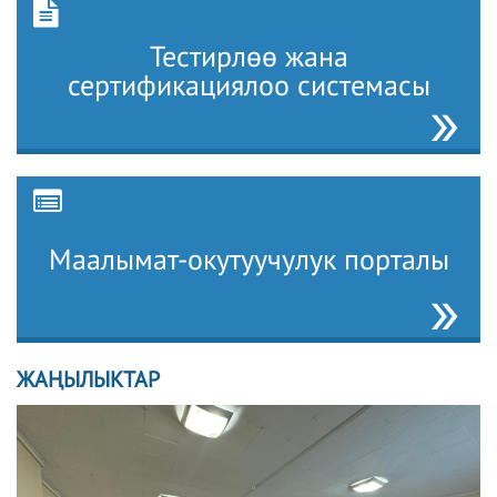
Тестирлөө жана
сертификациялоо системасы
Маалымат-окутуучулук порталы
ЖАҢЫЛЫКТАР