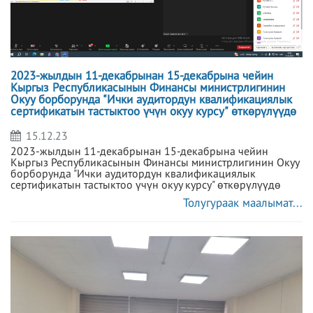
2023-жылдын 11-декабрынан 15-декабрына чейин
Кыргыз Республикасынын Финансы министрлигинин
Окуу борборунда "Ички аудитордун квалификациялык
сертификатын тастыктоо үчүн окуу курсу" өткөрүлүүдө
15.12.23
2023-жылдын 11-декабрынан 15-декабрына чейин
Кыргыз Республикасынын Финансы министрлигинин Окуу
борборунда "Ички аудитордун квалификациялык
сертификатын тастыктоо үчүн окуу курсу" өткөрүлүүдө
Толугураак маалымат...