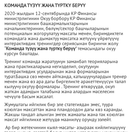
КОМАНДА ТҮЗҮҮ ЖАНА ТҮРТКҮ БЕРҮҮ
2020-жылдын 12-сентябрында КР Финансы
министрлигинин Окуу борбору КР Финансы
министрлигинин башкармалыктарынын
начальниктеринин, бөлүм/сектор башчыларынын
потенциалын жогорулатуу максаты менен, биримдиктеги
командага жана дымактуу максатка жетүүнү үйрөтүүчү
интерактивдик тренингдер сериясынан биринчи жолу
“
Команда түзүү жана түрткү берүү
” темасындагы окуу
курсун баштады.
Тренинг команда жаратуунун заманбап теорияларына
жана практикаларына негизделип, окутуунун
интерактивдик усулдарынан жана формаларынан
турат.Башка сөз менен айтканда, катышуучулардын тренер
менен жана өз ара дагы биргеликте аракеттенүүсүн талап
кылуучу окутуу формалары . Тренинг өткөрүүдө, окуп
жаткан адамдын талабына жана алардын маселесин
чечүүгө басым жасалат.
Жумуштагы ийгилик бир эле статегиядан эмес, туура
коюлган максаттан жана пландоодон дагы көз каранды.
Жакшы тандап алынган эмгек жамааты жана так коюлган
максат ийгиликке жетүүдө маанилүү орунду ээлейт.
Ар бир жетекчинин кыял-масаты- азыраак кийлигишүүнү