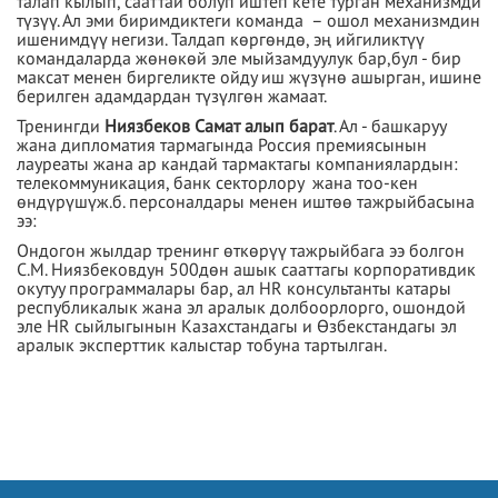
талап кылып, сааттай болуп иштеп кете турган механизмди
түзүү. Ал эми биримдиктеги команда – ошол механизмдин
ишенимдүү негизи. Талдап көргөндө, эң ийгиликтүү
командаларда жөнөкөй эле мыйзамдуулук бар,бул - бир
максат менен биргеликте ойду иш жүзүнө ашырган, ишине
берилген адамдардан түзүлгөн жамаат.
Тренингди
Ниязбеков Самат алып барат
. Ал - башкаруу
жана дипломатия тармагында Россия премиясынын
лауреаты жана ар кандай тармактагы компаниялардын:
телекоммуникация, банк секторлору жана тоо-кен
өндүрүшүж.б. персоналдары менен иштөө тажрыйбасына
ээ:
Ондогон жылдар тренинг өткөрүү тажрыйбага ээ болгон
С.М. Ниязбековдун 500дөн ашык сааттагы корпоративдик
окутуу программалары бар, ал HR консультанты катары
республикалык жана эл аралык долбоорлорго, ошондой
эле HR сыйлыгынын Казахстандагы и Өзбекстандагы эл
аралык эксперттик калыстар тобуна тартылган.