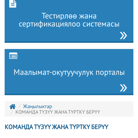
Тестирлөө жана
сертификациялоо системасы
Маалымат-окутуучулук порталы
Жаңылыктар
КОМАНДА ТҮЗҮҮ ЖАНА ТҮРТКҮ БЕРҮҮ
КОМАНДА ТҮЗҮҮ ЖАНА ТҮРТКҮ БЕРҮҮ