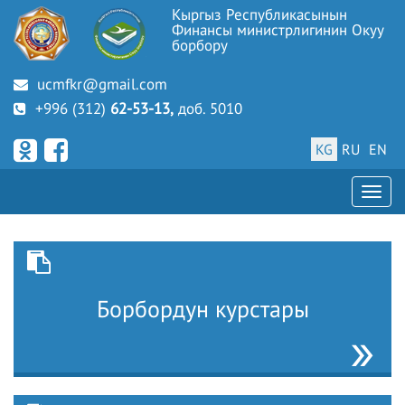
Кыргыз Республикасынын
Финансы министрлигинин Окуу
борбору
ucmfkr@gmail.com
+996 (312)
62-53-13,
доб. 5010
KG
RU
EN
Борбордун курстары