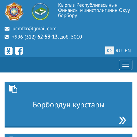
Кыргыз Республикасынын
Финансы министрлигинин Окуу
борбору
ucmfkr@gmail.com
+996 (312)
62-53-13,
доб. 5010
KG
RU
EN
Борбордун курстары