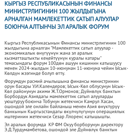
КЫРГЫЗ РЕСПУБЛИКАСЫНЫН ФИНАНСЫ
МИНИСТРЛИГИНИН 100 ЖЫЛДЫГЫНА
АРНАЛГАН МАМЛЕКЕТТИК САТЫП АЛУУЛАР
БОЮНЧА АЛТЫНЧЫ ЭЛ АРАЛЫК ФОРУМ
Кыргыз Республикасынын Финансы министрлигинин 100
жылдыгына арналган "Мамлекеттик сатып алуулар -
экономикалык өнүгүүнүн жана эл аралык
кызматташтыкты кеңейтүүнүн куралы катары"
темасындагы форум 100дөн ашуун кишинин катышуусу
менен 2024-жылдын 10-июнунан 11-июнуна чейин Ысык-
Көлдүн жээгинде болуп өттү.
Форумдун расмий ачылышына финансы министринин
орун басары У.И.Календеров; Ысык-Көл облусунун Ысык-
Көл районунун акими Ж.Т.Ормонов; Дүйнөлүк банктын
Борбордук Азиядагы мамлекеттик сатып алууларды
уюштуруу боюнча Тобунун жетекчиси Камрул Хасан,
ошондой эле онлайн байланыш менен Азия өнүктүрүү
банкынын Кыргызстандагы өкүлчүлүгүнүн операциялык
иштеринин жетекчиси Сезар Ллоренс катышышты.
Эл аралык форумда КР ФМ Окуу борборунун директору
Э.Д.Турдумамбетова, ошондой эле Дүйнөлүк банктын