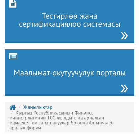
Тестирлөө жана
сертификациялоо системасы
Маалымат-окутуучулук порталы
Жаңылыктар
Кыргыз Республикасынын Финансы
министрлигинин 100 жылдыгына арналган
мамлекеттик сатып алуулар боюнча Алтынчы Эл
аралык форум