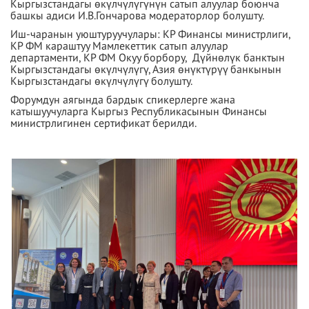
Кыргызстандагы өкүлчүлүгүнүн сатып алуулар боюнча
башкы адиси И.В.Гончарова модераторлор болушту.
Иш-чаранын уюштуруучулары: КР Финансы министрлиги,
КР ФМ караштуу Мамлекеттик сатып алуулар
департаменти, КР ФМ Окуу борбору, Дүйнөлүк банктын
Кыргызстандагы өкүлчүлүгү, Азия өнүктүрүү банкынын
Кыргызстандагы өкүлчүлүгү болушту.
Форумдун аягында бардык спикерлерге жана
катышуучуларга Кыргыз Республикасынын Финансы
министрлигинен сертификат берилди.