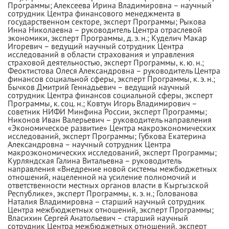
Программы; Алексеева Ирина Владимировна – научный
сотрудник Центра финансового менеджмента в
государственном секторе, эксперт Программы; Рыкова
Инна Николаевна – руководитель Центра отраслевой
экономики, эксперт Программы, д. э. н.; Куделич Макар
Игоревич – ведущий научный сотрудник Центра
исследований в области страхования и управления
страховой деятельностью, эксперт Программы, к. ю. н.;
Феоктистова Олеся Александровна – руководитель Центра
финансов социальной сферы, эксперт Программы, к. э. н.;
Бычков Дмитрий Геннадьевич – ведущий научный
сотрудник Центра финансов социальной сферы, эксперт
Программы, к. соц. н.; Ковтун Игорь Владимирович –
советник НИФИ Минфина России, эксперт Программы;
Никонов Иван Валерьевич – руководитель направления
«Экономическое развитие» Центра макроэкономических
исследований, эксперт Программы; Губкова Екатерина
Александровна – научный сотрудник Центра
макроэкономических исследований, эксперт Программы;
Курляндская Галина Витальевна – руководитель
направления «Внедрение новой системы межбюджетных
отношений, нацеленной на усиление полномочий и
ответственности местных органов власти в Кыргызской
Республике», эксперт Программы, к. э. н.; Голованова
Наталия Владимировна – старший научный сотрудник
Центра межбюджетных отношений, эксперт Программы;
Власихин Сергей Анатольевич – старший научный
сотрудник Центра межбюджетных отношений, эксперт