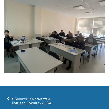
г. Бишкек, Кыргызстан
Бульвар Эркиндик 58А